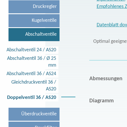
Druckregler
Empfohlenes 
Kugelventile
Datenblatt do
Abschaltventile
Optimal geeignet 
Abschaltventil 24
/
AS20
Abschaltventil 36
/
Ø 25
mm
Abschaltventil 36
/
AS24
Abmessungen
Gleichdruckventil 36
/
AS20
Doppelventil 36
/
AS20
Diagramm
Überdruckventile