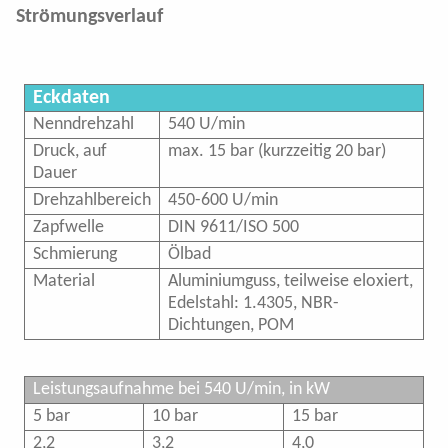
Impressum
Strömungsverlauf
AGB
Eckdaten
Datenschutz
Nenndrehzahl
540 U/min
Druck, auf
max. 15 bar (kurzzeitig 20 bar)
Dauer
Drehzahlbereich
450-600 U/min
Zapfwelle
DIN 9611/ISO 500
Schmierung
Ölbad
Material
Aluminiumguss, teilweise eloxiert,
Edelstahl: 1.4305, NBR-
Dichtungen, POM
Leistungsaufnahme bei 540 U/min, in kW
5 bar
10 bar
15 bar
2,2
3,2
4,0