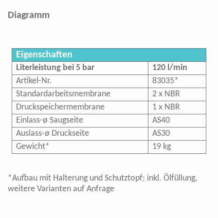
Altek Steck-System & Fittings
Diagramm
Altek Katalog
Membranwechsel
Eigenschaften
Literleistung bei 5 bar
120 l/min
Umrüstung
Artikel-Nr.
83035*
Standardarbeitsmembrane
2 x NBR
Technische Dokumente
Druckspeichermembrane
1 x NBR
Einlass-ø Saugseite
AS40
Aktuelles
/
Termine
Auslass-ø Druckseite
AS30
Gewicht*
19 kg
Unternehmen
Karriere
*Aufbau mit Halterung und Schutztopf; inkl. Ölfüllung,
weitere Varianten auf Anfrage
Kontakt