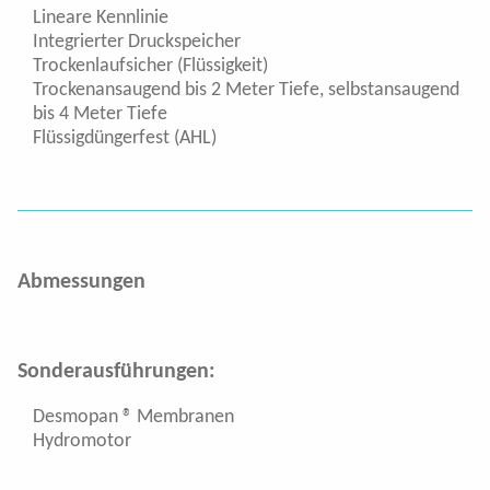
Poly-Pumpen
Lineare Kennlinie
Integrierter Druckspeicher
Trockenlaufsicher (Flüssigkeit)
Düsenträger
Trockenansaugend bis 2 Meter Tiefe, selbstansaugend
bis 4 Meter Tiefe
Vari Feed Proportionalventil
Flüssigdüngerfest (AHL)
Teilbreitenventile
Druckregler
Abmessungen
Kugelventile
Abschaltventile
Sonderausführungen:
Überdruckventile
Desmopan ® Membranen
Hydromotor
Druckfilter