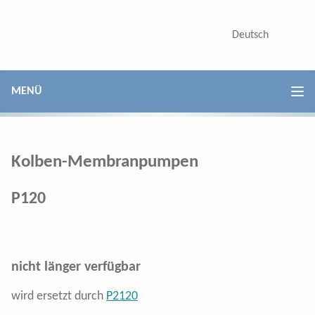
Kolben-Membranpumpen
Deutsch
English
P70
P100
MENÜ
P120
P150
Kolben-Membranpumpen
P200
P120
P260
P300
nicht länger verfügbar
P380
wird ersetzt durch
P2120