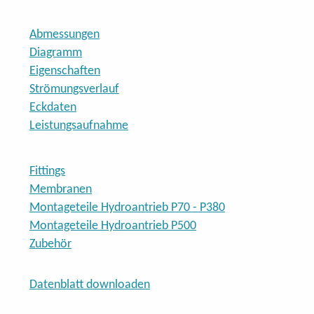
P200
/
P200
Abmessungen
P500
Diagramm
Eigenschaften
P260
/
P260
Strömungsverlauf
Eckdaten
P260
/
P260
/
P260
Leistungsaufnahme
Fittings
Fittings
Membranen
Membranen
Montageteile Hydroantrieb P70 - P380
Hydroantrieb P70-P380
Montageteile Hydroantrieb P500
Zubehör
Hydroantrieb P500
Datenblatt downloaden
Zubehör