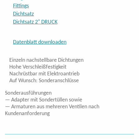
Kugelventile 5-Wege 2"
Fittings
Dichtsatz
Kugelventile 5-Wege 3"
Dichtsatz 2" DRUCK
Steuerung 5-Wege Kugelventile
Datenblatt downloaden
Abschaltventile
Einzeln nachstellbare Dichtungen
Hohe Verschleißfestigkeit
Überdruckventile
Nachrüstbar mit Elektroantrieb
Auf Wunsch: Sonderanschlüsse
Druckfilter
Sonderausführungen
Altek Steck-System & Fittings
— Adapter mit Sondertüllen sowie
— Armaturen aus mehreren Ventilen nach
Altek Katalog
Kundenanforderung
Membranwechsel