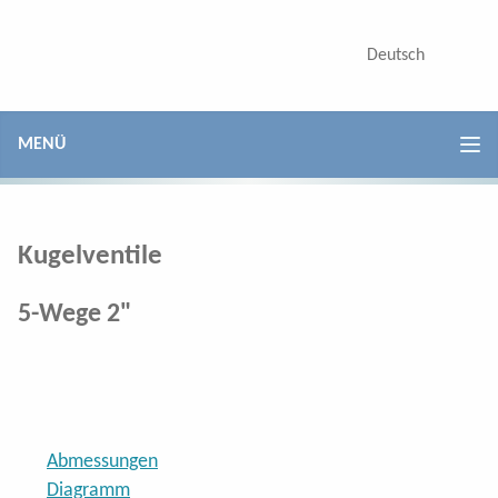
Kolben-Membranpumpen
Deutsch
English
Poly-Pumpen
Düsenträger
MENÜ
Vari Feed Proportionalventil
Teilbreitenventile
Kugelventile
Druckregler
5-Wege 2"
Kugelventile
Kugelventile 3-Wege
Abmessungen
Kugelventile 5-Wege 1¼"
Diagramm