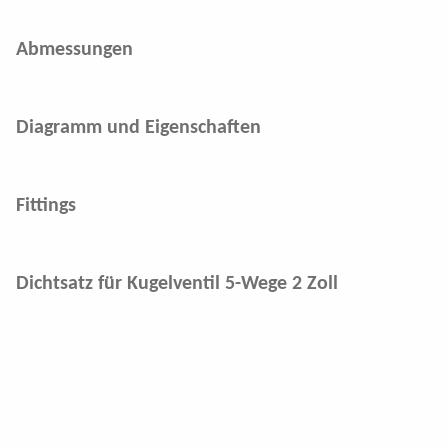
Umrüstung
Abmessungen
Technische Dokumente
Aktuelles
/
Termine
Diagramm und Eigenschaften
Unternehmen
Fittings
Karriere
Kontakt
Dichtsatz für Kugelventil 5-Wege 2 Zoll
Impressum
AGB
Datenschutz