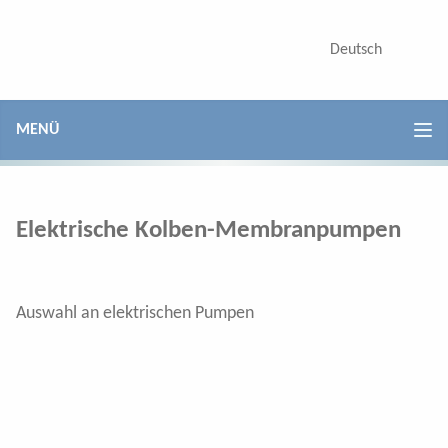
Kolben-Membranpumpen
Deutsch
English
Poly-Pumpen
Elektro-Kolbranpumpen
MENÜ
Combi 17
/
15
Combi 15
/
5
Elektrische Kolben-Membranpumpen
Düsenträger
Auswahl an elektrischen Pumpen
Vari Feed Proportionalventil
Teilbreitenventile
Druckregler