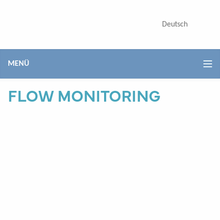
Kolben-Membranpumpen
Deutsch
English
Poly-Pumpen
Düsenträger
MENÜ
Vari Feed Proportionalventil
FLOW MONITORING
Teilbreitenventile
Druckregler
Kugelventile
Abschaltventile
Überdruckventile